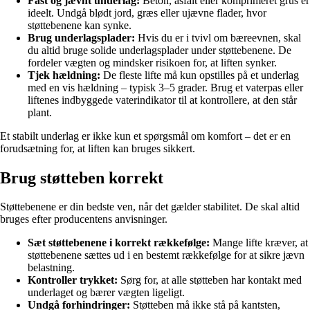
Fast og jævnt underlag:
Beton, asfalt eller komprimeret grus er
ideelt. Undgå blødt jord, græs eller ujævne flader, hvor
støttebenene kan synke.
Brug underlagsplader:
Hvis du er i tvivl om bæreevnen, skal
du altid bruge solide underlagsplader under støttebenene. De
fordeler vægten og mindsker risikoen for, at liften synker.
Tjek hældning:
De fleste lifte må kun opstilles på et underlag
med en vis hældning – typisk 3–5 grader. Brug et vaterpas eller
liftenes indbyggede vaterindikator til at kontrollere, at den står
plant.
Et stabilt underlag er ikke kun et spørgsmål om komfort – det er en
forudsætning for, at liften kan bruges sikkert.
Brug støtteben korrekt
Støttebenene er din bedste ven, når det gælder stabilitet. De skal altid
bruges efter producentens anvisninger.
Sæt støttebenene i korrekt rækkefølge:
Mange lifte kræver, at
støttebenene sættes ud i en bestemt rækkefølge for at sikre jævn
belastning.
Kontroller trykket:
Sørg for, at alle støtteben har kontakt med
underlaget og bærer vægten ligeligt.
Undgå forhindringer:
Støtteben må ikke stå på kantsten,