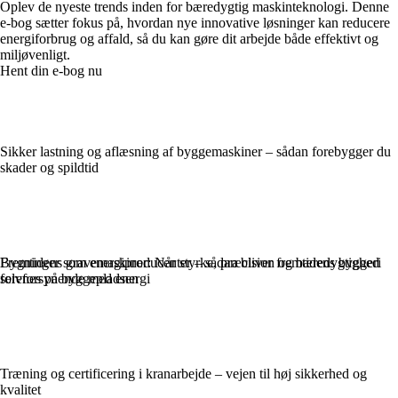
Oplev de nyeste trends inden for bæredygtig maskinteknologi. Denne
e-bog sætter fokus på, hvordan nye innovative løsninger kan reducere
energiforbrug og affald, så du kan gøre dit arbejde både effektivt og
miljøvenligt.
Hent din e-bog nu
Sikker lastning og aflæsning af byggemaskiner – sådan forebygger du
skader og spildtid
Fremtidens gravemaskiner: Når styrke, præcision og bæredygtighed
Bygninger som energiproducenter – sådan bliver fremtidens byggeri
forenes på byggepladsen
selvforsynende med energi
Træning og certificering i kranarbejde – vejen til høj sikkerhed og
kvalitet