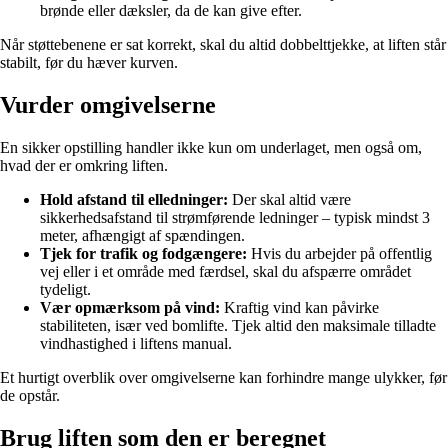
brønde eller dæksler, da de kan give efter.
Når støttebenene er sat korrekt, skal du altid dobbelttjekke, at liften står
stabilt, før du hæver kurven.
Vurder omgivelserne
En sikker opstilling handler ikke kun om underlaget, men også om,
hvad der er omkring liften.
Hold afstand til elledninger:
Der skal altid være
sikkerhedsafstand til strømførende ledninger – typisk mindst 3
meter, afhængigt af spændingen.
Tjek for trafik og fodgængere:
Hvis du arbejder på offentlig
vej eller i et område med færdsel, skal du afspærre området
tydeligt.
Vær opmærksom på vind:
Kraftig vind kan påvirke
stabiliteten, især ved bomlifte. Tjek altid den maksimale tilladte
vindhastighed i liftens manual.
Et hurtigt overblik over omgivelserne kan forhindre mange ulykker, før
de opstår.
Brug liften som den er beregnet