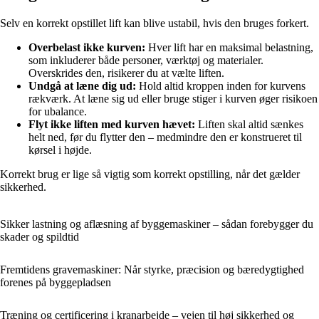
Selv en korrekt opstillet lift kan blive ustabil, hvis den bruges forkert.
Overbelast ikke kurven:
Hver lift har en maksimal belastning,
som inkluderer både personer, værktøj og materialer.
Overskrides den, risikerer du at vælte liften.
Undgå at læne dig ud:
Hold altid kroppen inden for kurvens
rækværk. At læne sig ud eller bruge stiger i kurven øger risikoen
for ubalance.
Flyt ikke liften med kurven hævet:
Liften skal altid sænkes
helt ned, før du flytter den – medmindre den er konstrueret til
kørsel i højde.
Korrekt brug er lige så vigtig som korrekt opstilling, når det gælder
sikkerhed.
Sikker lastning og aflæsning af byggemaskiner – sådan forebygger du
skader og spildtid
Fremtidens gravemaskiner: Når styrke, præcision og bæredygtighed
forenes på byggepladsen
Træning og certificering i kranarbejde – vejen til høj sikkerhed og