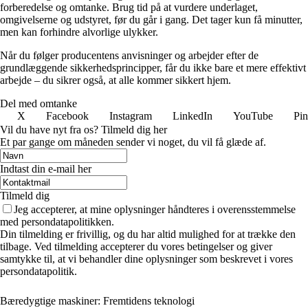
forberedelse og omtanke. Brug tid på at vurdere underlaget,
omgivelserne og udstyret, før du går i gang. Det tager kun få minutter,
men kan forhindre alvorlige ulykker.
Når du følger producentens anvisninger og arbejder efter de
grundlæggende sikkerhedsprincipper, får du ikke bare et mere effektivt
arbejde – du sikrer også, at alle kommer sikkert hjem.
Del med omtanke
X
Facebook
Instagram
LinkedIn
YouTube
Pin
Vil du have nyt fra os? Tilmeld dig her
Et par gange om måneden sender vi noget, du vil få glæde af.
Indtast din e-mail her
Tilmeld dig
Jeg accepterer, at mine oplysninger håndteres i overensstemmelse
med persondatapolitikken.
Din tilmelding er frivillig, og du har altid mulighed for at trække den
tilbage. Ved tilmelding accepterer du vores betingelser og giver
samtykke til, at vi behandler dine oplysninger som beskrevet i vores
persondatapolitik.
Bæredygtige maskiner: Fremtidens teknologi