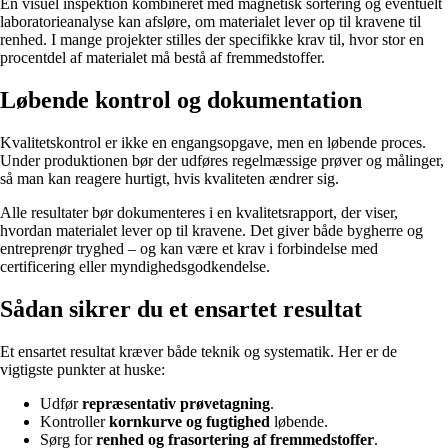
En visuel inspektion kombineret med magnetisk sortering og eventuelt
laboratorieanalyse kan afsløre, om materialet lever op til kravene til
renhed. I mange projekter stilles der specifikke krav til, hvor stor en
procentdel af materialet må bestå af fremmedstoffer.
Løbende kontrol og dokumentation
Kvalitetskontrol er ikke en engangsopgave, men en løbende proces.
Under produktionen bør der udføres regelmæssige prøver og målinger,
så man kan reagere hurtigt, hvis kvaliteten ændrer sig.
Alle resultater bør dokumenteres i en kvalitetsrapport, der viser,
hvordan materialet lever op til kravene. Det giver både bygherre og
entreprenør tryghed – og kan være et krav i forbindelse med
certificering eller myndighedsgodkendelse.
Sådan sikrer du et ensartet resultat
Et ensartet resultat kræver både teknik og systematik. Her er de
vigtigste punkter at huske:
Udfør
repræsentativ prøvetagning
.
Kontroller
kornkurve og fugtighed
løbende.
Sørg for
renhed og frasortering af fremmedstoffer
.