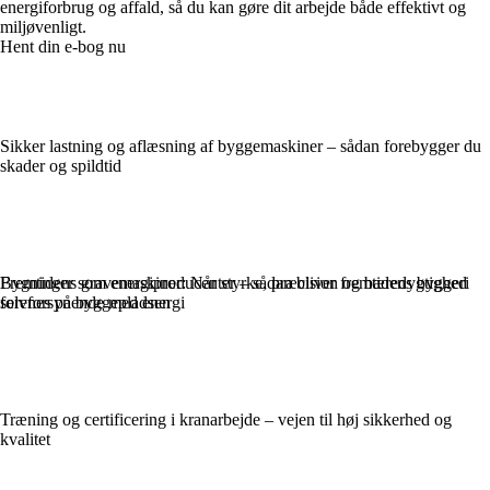
energiforbrug og affald, så du kan gøre dit arbejde både effektivt og
miljøvenligt.
Hent din e-bog nu
Sikker lastning og aflæsning af byggemaskiner – sådan forebygger du
skader og spildtid
Fremtidens gravemaskiner: Når styrke, præcision og bæredygtighed
Bygninger som energiproducenter – sådan bliver fremtidens byggeri
forenes på byggepladsen
selvforsynende med energi
Træning og certificering i kranarbejde – vejen til høj sikkerhed og
kvalitet