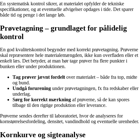
En systematisk kontrol sikrer, at materialet opfylder de tekniske
specifikationer, og at eventuelle afvigelser opdages i tide. Det sparer
både tid og penge i det lange løb.
Prøvetagning – grundlaget for pålidelig
kontrol
En god kvalitetskontrol begynder med korrekt prøvetagning. Prøverne
skal repræsentere hele materialemængden, ikke kun overfladen eller et
enkelt læs. Det betyder, at man bør tage prøver fra flere punkter i
bunken eller under produktionen.
Tag prøver jævnt fordelt
over materialet – både fra top, midte
og bund.
Undgå forurening
under prøvetagningen, fx fra redskaber eller
underlag.
Sørg for korrekt mærkning
af prøverne, så de kan spores
tilbage til den rigtige produktion eller leverance.
Prøverne sendes derefter til laboratoriet, hvor de analyseres for
kornstørrelsesfordeling, densitet, vandindhold og eventuelle urenheder.
Kornkurve og sigteanalyse