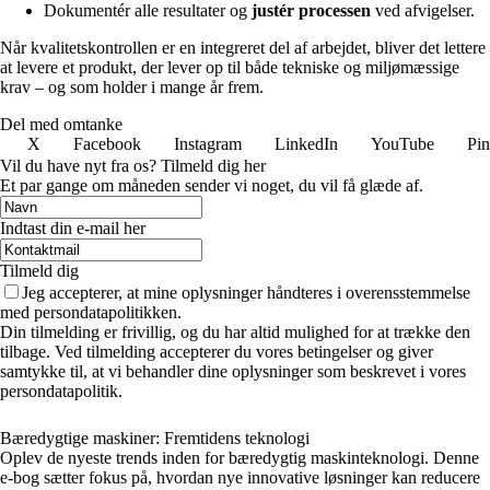
Dokumentér alle resultater og
justér processen
ved afvigelser.
Når kvalitetskontrollen er en integreret del af arbejdet, bliver det lettere
at levere et produkt, der lever op til både tekniske og miljømæssige
krav – og som holder i mange år frem.
Del med omtanke
X
Facebook
Instagram
LinkedIn
YouTube
Pin
Vil du have nyt fra os? Tilmeld dig her
Et par gange om måneden sender vi noget, du vil få glæde af.
Indtast din e-mail her
Tilmeld dig
Jeg accepterer, at mine oplysninger håndteres i overensstemmelse
med persondatapolitikken.
Din tilmelding er frivillig, og du har altid mulighed for at trække den
tilbage. Ved tilmelding accepterer du vores betingelser og giver
samtykke til, at vi behandler dine oplysninger som beskrevet i vores
persondatapolitik.
Bæredygtige maskiner: Fremtidens teknologi
Oplev de nyeste trends inden for bæredygtig maskinteknologi. Denne
e-bog sætter fokus på, hvordan nye innovative løsninger kan reducere