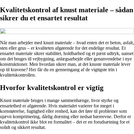
Kvalitetskontrol af knust materiale – sådan
sikrer du et ensartet resultat
Når man arbejder med knust materiale – hvad enten det er beton, asfalt,
sten eller grus – er kvaliteten afgørende for det endelige resultat. Et
ensartet materiale sikrer stabilitet, holdbarhed og et pænt udtryk, uanset
om det bruges til vejbygning, anlægsarbejde eller genanvendelse i nye
konstruktioner. Men hvordan sikrer man, at det knuste materiale lever
op til kravene? Her får du en gennemgang af de vigtigste trin i
kvalitetskontrollen.
Hvorfor kvalitetskontrol er vigtig
Knust materiale bruges i mange sammenhænge, hvor styrke og
ensartethed er afgørende. Hvis materialet varierer for meget i
kornstørrelse, fugtighed eller renhed, kan det føre til problemer som
ujævn komprimering, dårlig dræning eller nedsat bæreevne. Derfor er
kvalitetskontrol ikke blot en formalitet – det er en forudsætning for et
solidt og sikkert resultat.