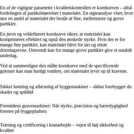
En af de vigtigste parametre i kvalitetskontrollen er kornkurven – altså
fordelingen af partikelstørrelser i materialet. En sigteanalyse viser, hvor
stor en andel af materialet der består af fine, mellemstore og grove
partikler.
En jævn og veldefineret kornkurve sikrer, at materialet kan
komprimeres effektivt og opnå den ønskede styrke. Hvis der er for
mange fine partikler, kan materialet blive for tæt og miste
dræningsevne. Omvendt kan for mange grove partikler give et ustabilt
underlag.
Ved at sammenligne den målte kornkurve med de specificerede
grænser kan man hurtigt vurdere, om materialet lever op til kravene.
Sikker lastning og aflæsning af byggemaskiner – sådan forebygger du
skader og spildtid
Fremtidens gravemaskiner: Når styrke, præcision og bæredygtighed
forenes på byggepladsen
Træning og certificering i kranarbejde – vejen til høj sikkerhed og
kvalitet