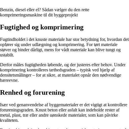
Benzin, diesel eller el? Sådan vælger du den rette
komprimeringsmaskine til dit byggeprojekt
Fugtighed og komprimering
Fugtindholdet i det knuste materiale har stor betydning for, hvordan det
opfører sig under udlægning og komprimering. For tørt materiale
støver og binder dårligt, mens for vådt materiale kan blive tungt og
ustabilt.
Derfor måles fugtigheden løbende, og der justeres efter behov. Under
komprimering kontrolleres tæthedsgraden – typisk ved hjælp af
densitetsmålinger – for at sikre, at materialet opnår den nødvendige
bæreevne.
Renhed og forurening
Især ved genanvendelse af byggematerialer er det vigtigt at kontrollere
forureningsgraden. Knust beton eller asfalt kan indeholde rester af
metal, plast, træ eller andre uønskede materialer, som kan påvirke
kvaliteten.